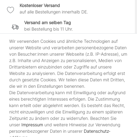
Kostenloser Versand
auf alle Bestellungen innerhalb DE.
Versand am selben Tag
bei Bestellung bis 11 Uhr.
30 Tage Widerrufsrecht
Wir verwenden Cookies und ähnliche Technologien auf
wenn es Dir nicht gefällt.
unserer Website und verarbeiten personenbezogene Daten
von Besucher:innen unserer Webseite (z.B. IP-Adresse), um
100% sichere Zahlung
z.B. Inhalte und Anzeigen zu personalisieren, Medien von
durch SSL-gesicherte Kasse.
Drittanbietern einzubinden oder Zugriffe auf unsere
Website zu analysieren. Die Datenverarbeitung erfolgt erst
durch gesetzte Cookies. Wir teilen diese Daten mit Dritten,
Shop
die wir in den Einstellungen benennen.
Die Datenverarbeitung kann mit Einwilligung oder aufgrund
Kontakt
eines berechtigten Interesses erfolgen. Die Zustimmung
Über Uns
kann erteilt oder abgelehnt werden. Es besteht das Recht,
Zahlungsmöglichkeiten
nicht einzuwilligen und die Einwilligung zu einem späteren
Zeitpunkt zu ändern oder zu widerrufen. Beachten Sie
Rechtliches
unser
Impressum
und weitere Hinweise zur Verwendung
Widerrufsrecht
personenbezogener Daten in unserer
Daten­schutz­
Impressum