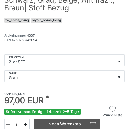
Braun| Stoff Bezug
tw_home_living
layout_home_living
Artikelnummer
4007
EAN
4250263742094
STÜCKZAHL
FARBE
UVP 139,90 €
*
97,00 EUR
Sofort versandfertig, Lieferzeit 2-5 Tage
Wunschliste
In den Warenkorb