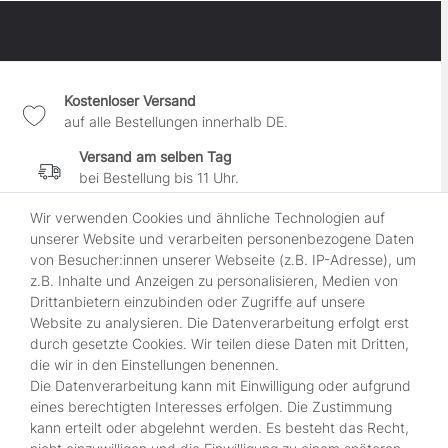
Kostenloser Versand
auf alle Bestellungen innerhalb DE.
Versand am selben Tag
bei Bestellung bis 11 Uhr.
30 Tage Widerrufsrecht
Wir verwenden Cookies und ähnliche Technologien auf
wenn es Dir nicht gefällt.
unserer Website und verarbeiten personenbezogene Daten
von Besucher:innen unserer Webseite (z.B. IP-Adresse), um
100% sichere Zahlung
z.B. Inhalte und Anzeigen zu personalisieren, Medien von
durch SSL-gesicherte Kasse.
Drittanbietern einzubinden oder Zugriffe auf unsere
Website zu analysieren. Die Datenverarbeitung erfolgt erst
durch gesetzte Cookies. Wir teilen diese Daten mit Dritten,
Shop
die wir in den Einstellungen benennen.
Kontakt
Die Datenverarbeitung kann mit Einwilligung oder aufgrund
Über Uns
eines berechtigten Interesses erfolgen. Die Zustimmung
Zahlungsmöglichkeiten
kann erteilt oder abgelehnt werden. Es besteht das Recht,