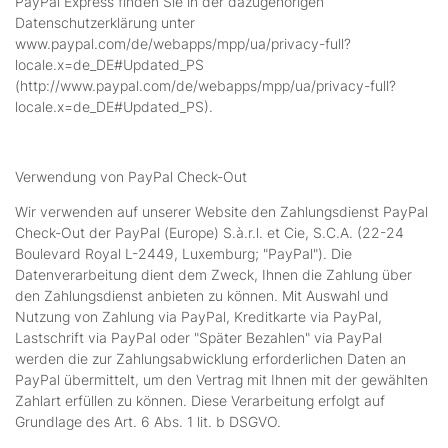
PayPal Express finden Sie in der dazugehörigen
Datenschutzerklärung unter
www.paypal.com/de/webapps/mpp/ua/privacy-full?
locale.x=de_DE#Updated_PS
(http://www.paypal.com/de/webapps/mpp/ua/privacy-full?
locale.x=de_DE#Updated_PS).
Verwendung von PayPal Check-Out
Wir verwenden auf unserer Website den Zahlungsdienst PayPal
Check-Out der PayPal (Europe) S.à.r.l. et Cie, S.C.A. (22-24
Boulevard Royal L-2449, Luxemburg; "PayPal"). Die
Datenverarbeitung dient dem Zweck, Ihnen die Zahlung über
den Zahlungsdienst anbieten zu können. Mit Auswahl und
Nutzung von Zahlung via PayPal, Kreditkarte via PayPal,
Lastschrift via PayPal oder "Später Bezahlen" via PayPal
werden die zur Zahlungsabwicklung erforderlichen Daten an
PayPal übermittelt, um den Vertrag mit Ihnen mit der gewählten
Zahlart erfüllen zu können. Diese Verarbeitung erfolgt auf
Grundlage des Art. 6 Abs. 1 lit. b DSGVO.