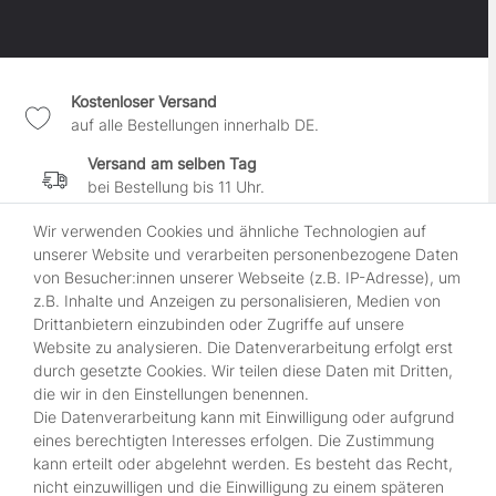
Kostenloser Versand
auf alle Bestellungen innerhalb DE.
Versand am selben Tag
bei Bestellung bis 11 Uhr.
30 Tage Widerrufsrecht
Wir verwenden Cookies und ähnliche Technologien auf
wenn es Dir nicht gefällt.
unserer Website und verarbeiten personenbezogene Daten
von Besucher:innen unserer Webseite (z.B. IP-Adresse), um
100% sichere Zahlung
z.B. Inhalte und Anzeigen zu personalisieren, Medien von
durch SSL-gesicherte Kasse.
Drittanbietern einzubinden oder Zugriffe auf unsere
Website zu analysieren. Die Datenverarbeitung erfolgt erst
durch gesetzte Cookies. Wir teilen diese Daten mit Dritten,
Shop
die wir in den Einstellungen benennen.
Kontakt
Die Datenverarbeitung kann mit Einwilligung oder aufgrund
Über Uns
eines berechtigten Interesses erfolgen. Die Zustimmung
Zahlungsmöglichkeiten
kann erteilt oder abgelehnt werden. Es besteht das Recht,
nicht einzuwilligen und die Einwilligung zu einem späteren