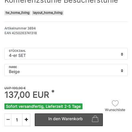
tw_home_living
layout_home_living
Artikelnummer
3894
EAN
4250263741318
STÜCKZAHL
FARBE
UVP 199,90 €
*
137,00 EUR
Sofort versandfertig, Lieferzeit 2-5 Tage
Wunschliste
In den Warenkorb