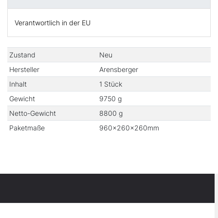
Verantwortlich in der EU
Technisches
Wert
Zustand
Neu
Merkmal
Hersteller
Arensberger
Inhalt
1 Stück
Gewicht
9750 g
Netto-Gewicht
8800 g
Paketmaße
960×260×260mm