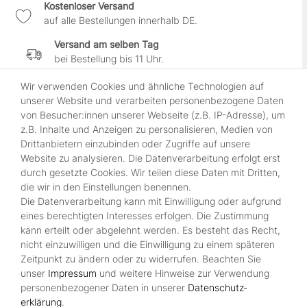
Kostenloser Versand
auf alle Bestellungen innerhalb DE.
Versand am selben Tag
bei Bestellung bis 11 Uhr.
30 Tage Widerrufsrecht
Wir verwenden Cookies und ähnliche Technologien auf
wenn es Dir nicht gefällt.
unserer Website und verarbeiten personenbezogene Daten
von Besucher:innen unserer Webseite (z.B. IP-Adresse), um
100% sichere Zahlung
z.B. Inhalte und Anzeigen zu personalisieren, Medien von
durch SSL-gesicherte Kasse.
Drittanbietern einzubinden oder Zugriffe auf unsere
Website zu analysieren. Die Datenverarbeitung erfolgt erst
durch gesetzte Cookies. Wir teilen diese Daten mit Dritten,
Shop
die wir in den Einstellungen benennen.
Die Datenverarbeitung kann mit Einwilligung oder aufgrund
Kontakt
eines berechtigten Interesses erfolgen. Die Zustimmung
Über Uns
kann erteilt oder abgelehnt werden. Es besteht das Recht,
Zahlungsmöglichkeiten
nicht einzuwilligen und die Einwilligung zu einem späteren
Zeitpunkt zu ändern oder zu widerrufen. Beachten Sie
Rechtliches
unser
Impressum
und weitere Hinweise zur Verwendung
Widerrufsrecht
personenbezogener Daten in unserer
Daten­schutz­
Impressum
erklärung
.