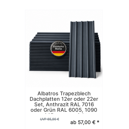
Albatros Trapezblech
Dachplatten 12er oder 22er
Set, Anthrazit RAL 7016
oder Grün RAL 6005, 1090
x 445 mm, verzinkt,
UVP 65,90 €
Dachblech Profilblech für
ab 57,00 € *
Gartenhaus, Carport,