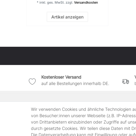
Schuppen und Gerätehaus
*
inkl. ges. MwSt.
zzgl.
Versandkosten
Artikel anzeigen
Kostenloser Versand
auf alle Bestellungen innerhalb DE.
Shop
Rechtlic
Wir verwenden Cookies und ähnliche Technologien a
Kontakt
Widerruf
von Besucher:innen unserer Webseite (z.B. IP-Adresse
Über Uns
Impress
von Drittanbietern einzubinden oder Zugriffe auf uns
Zahlungsmöglichkeiten
Datensch
durch gesetzte Cookies. Wir teilen diese Daten mit Dr
AGB
Die Datenverarbeitung kann mit Einwilligung oder au