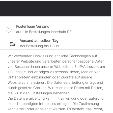
Kostenloser Versand
auf alle Bestellungen innerhalb DE.
Versand am selben Tag
bei Bestellung bis 11 Uhr.
30 Tage Widerrufsrecht
Wir verwenden Cookies und ähnliche Technologien auf
wenn es Dir nicht gefällt.
unserer Website und verarbeiten personenbezogene Daten
von Besucher:innen unserer Webseite (z.B. IP-Adresse), um
100% sichere Zahlung
z.B. Inhalte und Anzeigen zu personalisieren, Medien von
durch SSL-gesicherte Kasse.
Drittanbietern einzubinden oder Zugriffe auf unsere
Website zu analysieren. Die Datenverarbeitung erfolgt erst
durch gesetzte Cookies. Wir teilen diese Daten mit Dritten,
Shop
die wir in den Einstellungen benennen.
Kontakt
Die Datenverarbeitung kann mit Einwilligung oder aufgrund
Über Uns
eines berechtigten Interesses erfolgen. Die Zustimmung
Zahlungsmöglichkeiten
kann erteilt oder abgelehnt werden. Es besteht das Recht,