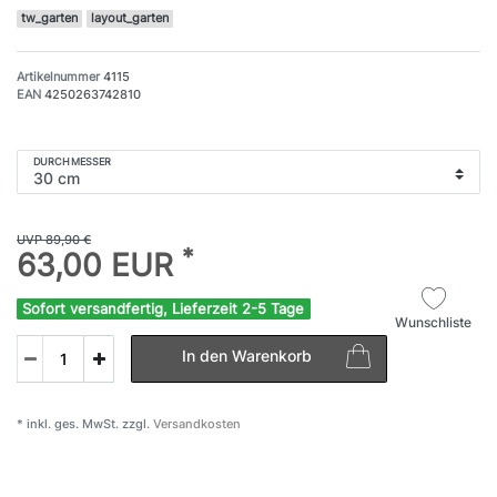
tw_garten
layout_garten
Artikelnummer
4115
EAN
4250263742810
DURCHMESSER
UVP 89,90 €
*
63,00 EUR
Sofort versandfertig, Lieferzeit 2-5 Tage
Wunschliste
In den Warenkorb
* inkl. ges. MwSt. zzgl.
Versandkosten