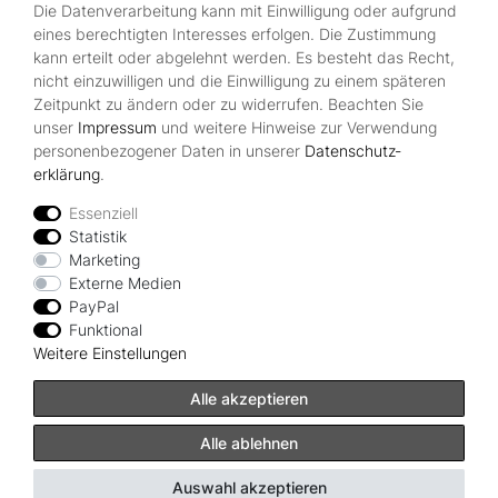
Kontakt
Die Datenverarbeitung kann mit Einwilligung oder aufgrund
Über Uns
eines berechtigten Interesses erfolgen. Die Zustimmung
Zahlungsmöglichkeiten
kann erteilt oder abgelehnt werden. Es besteht das Recht,
nicht einzuwilligen und die Einwilligung zu einem späteren
Zeitpunkt zu ändern oder zu widerrufen. Beachten Sie
Rechtliches
unser
Impressum
und weitere Hinweise zur Verwendung
Widerrufsrecht
personenbezogener Daten in unserer
Daten­schutz­
Impressum
erklärung
.
Datenschutzerklärung
AGB
Essenziell
Statistik
Vertrag widerrufen
Marketing
Externe Medien
PayPal
Zahlungsarten
Funktional
Weitere Einstellungen
Alle akzeptieren
Alle ablehnen
© Copyright Albatros Onlineshop 2024 | Alle Rechte vorbehalten.
Auswahl akzeptieren