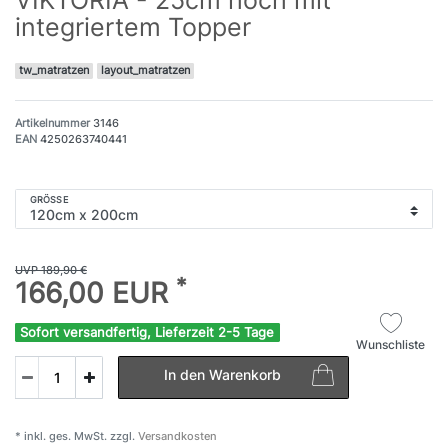
integriertem Topper
tw_matratzen
layout_matratzen
Artikelnummer
3146
EAN
4250263740441
GRÖSSE
UVP 189,90 €
*
166,00 EUR
Sofort versandfertig, Lieferzeit 2-5 Tage
Wunschliste
In den Warenkorb
* inkl. ges. MwSt. zzgl.
Versandkosten