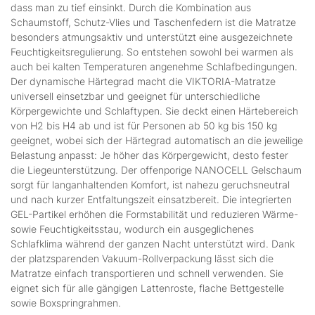
dass man zu tief einsinkt. Durch die Kombination aus
Schaumstoff, Schutz-Vlies und Taschenfedern ist die Matratze
besonders atmungsaktiv und unterstützt eine ausgezeichnete
Feuchtigkeitsregulierung. So entstehen sowohl bei warmen als
auch bei kalten Temperaturen angenehme Schlafbedingungen.
Der dynamische Härtegrad macht die VIKTORIA-Matratze
universell einsetzbar und geeignet für unterschiedliche
Körpergewichte und Schlaftypen. Sie deckt einen Härtebereich
von H2 bis H4 ab und ist für Personen ab 50 kg bis 150 kg
geeignet, wobei sich der Härtegrad automatisch an die jeweilige
Belastung anpasst: Je höher das Körpergewicht, desto fester
die Liegeunterstützung. Der offenporige NANOCELL Gelschaum
sorgt für langanhaltenden Komfort, ist nahezu geruchsneutral
und nach kurzer Entfaltungszeit einsatzbereit. Die integrierten
GEL-Partikel erhöhen die Formstabilität und reduzieren Wärme-
sowie Feuchtigkeitsstau, wodurch ein ausgeglichenes
Schlafklima während der ganzen Nacht unterstützt wird. Dank
der platzsparenden Vakuum-Rollverpackung lässt sich die
Matratze einfach transportieren und schnell verwenden. Sie
eignet sich für alle gängigen Lattenroste, flache Bettgestelle
sowie Boxspringrahmen.