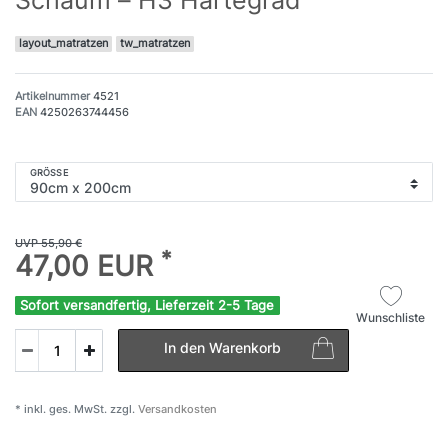
layout_matratzen
tw_matratzen
Artikelnummer
4521
EAN
4250263744456
GRÖSSE
UVP 55,90 €
*
47,00 EUR
Sofort versandfertig, Lieferzeit 2-5 Tage
Wunschliste
In den Warenkorb
* inkl. ges. MwSt. zzgl.
Versandkosten