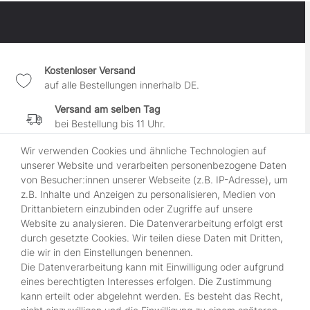
Kostenloser Versand
auf alle Bestellungen innerhalb DE.
Versand am selben Tag
bei Bestellung bis 11 Uhr.
30 Tage Widerrufsrecht
Wir verwenden Cookies und ähnliche Technologien auf
wenn es Dir nicht gefällt.
unserer Website und verarbeiten personenbezogene Daten
von Besucher:innen unserer Webseite (z.B. IP-Adresse), um
100% sichere Zahlung
z.B. Inhalte und Anzeigen zu personalisieren, Medien von
durch SSL-gesicherte Kasse.
Drittanbietern einzubinden oder Zugriffe auf unsere
Website zu analysieren. Die Datenverarbeitung erfolgt erst
durch gesetzte Cookies. Wir teilen diese Daten mit Dritten,
Shop
die wir in den Einstellungen benennen.
Die Datenverarbeitung kann mit Einwilligung oder aufgrund
Kontakt
eines berechtigten Interesses erfolgen. Die Zustimmung
Über Uns
kann erteilt oder abgelehnt werden. Es besteht das Recht,
Zahlungsmöglichkeiten