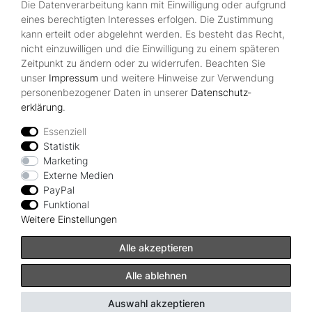
Die Datenverarbeitung kann mit Einwilligung oder aufgrund
Kontakt
eines berechtigten Interesses erfolgen. Die Zustimmung
Über Uns
kann erteilt oder abgelehnt werden. Es besteht das Recht,
Zahlungsmöglichkeiten
nicht einzuwilligen und die Einwilligung zu einem späteren
Zeitpunkt zu ändern oder zu widerrufen. Beachten Sie
Rechtliches
unser
Impressum
und weitere Hinweise zur Verwendung
Widerrufsrecht
personenbezogener Daten in unserer
Daten­schutz­
Impressum
erklärung
.
Datenschutzerklärung
AGB
Essenziell
Statistik
Vertrag widerrufen
Marketing
Externe Medien
PayPal
Zahlungsarten
Funktional
Weitere Einstellungen
Alle akzeptieren
Alle ablehnen
© Copyright Albatros Onlineshop 2024 | Alle Rechte vorbehalten.
Auswahl akzeptieren