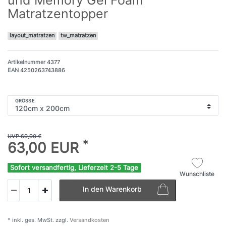
Matratzentopper
layout_matratzen
tw_matratzen
Artikelnummer
4377
EAN
4250263743886
GRÖSSE
UVP 69,90 €
*
63,00 EUR
Sofort versandfertig, Lieferzeit 2-5 Tage
Wunschliste
In den Warenkorb
* inkl. ges. MwSt. zzgl.
Versandkosten