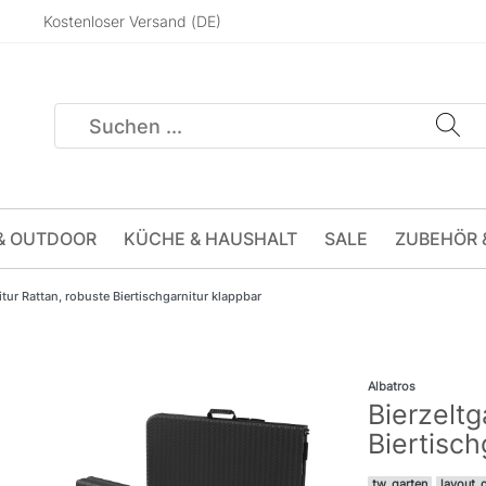
Kostenloser Versand (DE)
& OUTDOOR
KÜCHE & HAUSHALT
SALE
ZUBEHÖR 
itur Rattan, robuste Biertischgarnitur klappbar
Albatros
Bierzeltg
Biertisch
tw_garten
layout_