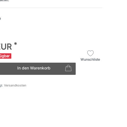
9
*
 EUR
fügbar
Wunschliste
In den Warenkorb
gl.
Versandkosten