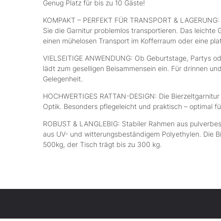
Genug Platz für bis zu 10 Gäste!
KOMPAKT – PERFEKT FÜR TRANSPORT & LAGERUNG: Dan
Sie die Garnitur problemlos transportieren. Das leicht
einen mühelosen Transport im Kofferraum oder eine pl
VIELSEITIGE ANWENDUNG: Ob Geburtstage, Partys oder 
lädt zum geselligen Beisammensein ein. Für drinnen und
Gelegenheit.
HOCHWERTIGES RATTAN-DESIGN: Die Bierzeltgarnitur b
Optik. Besonders pflegeleicht und praktisch – optimal 
ROBUST & LANGLEBIG: Stabiler Rahmen aus pulverbesc
aus UV- und witterungsbeständigem Polyethylen. Die Bi
500kg, der Tisch trägt bis zu 300 kg.