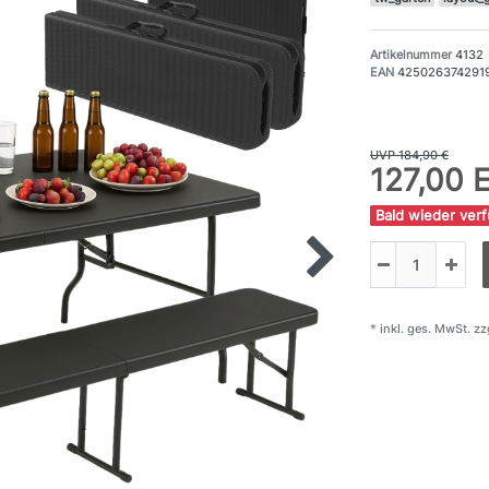
Artikelnummer
4132
EAN
425026374291
UVP 184,90 €
127,00
Bald wieder ver
* inkl. ges. MwSt. zz