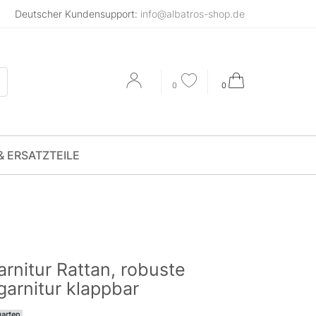
Deutscher Kundensupport:
info@albatros-shop.de
0
0
& ERSATZTEILE
arnitur Rattan, robuste
garnitur klappbar
garten