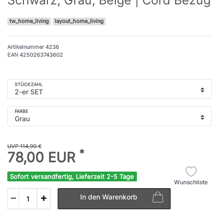
tw_home_living
layout_home_living
Artikelnummer
4236
EAN
4250263743602
STÜCKZAHL
FARBE
UVP 114,90 €
*
78,00 EUR
Sofort versandfertig, Lieferzeit 2-5 Tage
Wunschliste
In den Warenkorb