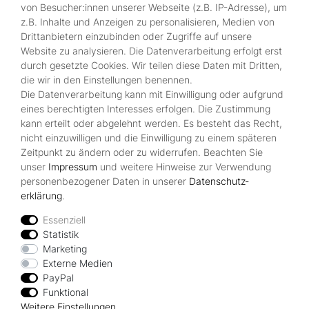
von Besucher:innen unserer Webseite (z.B. IP-Adresse), um
100% sichere Zahlung
z.B. Inhalte und Anzeigen zu personalisieren, Medien von
durch SSL-gesicherte Kasse.
Drittanbietern einzubinden oder Zugriffe auf unsere
Website zu analysieren. Die Datenverarbeitung erfolgt erst
durch gesetzte Cookies. Wir teilen diese Daten mit Dritten,
Shop
die wir in den Einstellungen benennen.
Die Datenverarbeitung kann mit Einwilligung oder aufgrund
Kontakt
eines berechtigten Interesses erfolgen. Die Zustimmung
Über Uns
kann erteilt oder abgelehnt werden. Es besteht das Recht,
Zahlungsmöglichkeiten
nicht einzuwilligen und die Einwilligung zu einem späteren
Zeitpunkt zu ändern oder zu widerrufen. Beachten Sie
Rechtliches
unser
Impressum
und weitere Hinweise zur Verwendung
Widerrufsrecht
personenbezogener Daten in unserer
Daten­schutz­
Impressum
erklärung
.
Datenschutzerklärung
AGB
Essenziell
Statistik
Vertrag widerrufen
Marketing
Externe Medien
PayPal
Zahlungsarten
Funktional
Weitere Einstellungen