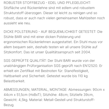
ROBUSTER STOFFBEZUG - EDEL UND PFLEGELEICHT:
Sitzfläche und Rückenlehne sind mit edlem und robustem
Strukturstoff überzogen. Dieser ist leicht zu reinigen und so
robust, dass er auch nach vielen gemeinsamen Mahlzeiten noch
aussieht wie neu.
DICKE POLSTERUNG - AUF BEQUEMLICHKEIT GETESTET: Die
Stühle BARI sind mit einer dicken Polsterung und
ergonomischen Rückenlehnen ausgestattet. Ein Stuhl muss vor
allem bequem sein, deshalb testen wir all unsere Stühle auf
Sitzkomfort. Das ist unser Qualitätsanspruch seit 2004.
SGS GEPRÜFTE QUALITÄT: Der Stuhl BARI wurde von der
unabhängigen Prüforganisation SGS geprüft nach EN12520. Er
erhielt ein Zertifikat mit Bestnoten für: Standfestigkeit,
Haltbarkeit und Sicherheit. Getestet wurde bis 110 kg
Belastbarkeit.
ABMESSUNGEN, MATERIAL, MONTAGE: Abmessungen: 90cm x
44cm x 51,5cm (HxBxT); Sitzhöhe: 48cm; Sitztiefe 39cm,
Gewicht: 4,5kg. Material: Metall-Gestell und Strukturstoff-
Bezug.