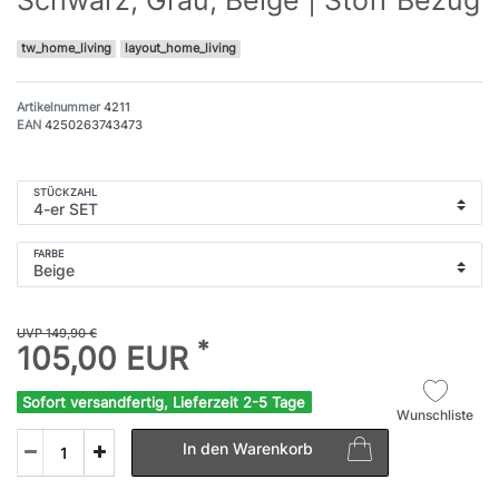
tw_home_living
layout_home_living
Artikelnummer
4211
EAN
4250263743473
STÜCKZAHL
FARBE
UVP 149,90 €
*
105,00 EUR
Sofort versandfertig, Lieferzeit 2-5 Tage
Wunschliste
In den Warenkorb