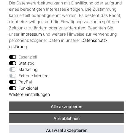
Die Datenverarbeitung kann mit Einwilligung oder aufgrund
Kontakt
eines berechtigten Interesses erfolgen. Die Zustimmung
Über Uns
kann erteilt oder abgelehnt werden. Es besteht das Recht,
Zahlungsmöglichkeiten
nicht einzuwilligen und die Einwilligung zu einem späteren
Zeitpunkt zu ändern oder zu widerrufen. Beachten Sie
Rechtliches
unser
Impressum
und weitere Hinweise zur Verwendung
Widerrufsrecht
personenbezogener Daten in unserer
Daten­schutz­
Impressum
erklärung
.
Datenschutzerklärung
AGB
Essenziell
Statistik
Vertrag widerrufen
Marketing
Externe Medien
PayPal
Zahlungsarten
Funktional
Weitere Einstellungen
Alle akzeptieren
Alle ablehnen
© Copyright Albatros Onlineshop 2024 | Alle Rechte vorbehalten.
Auswahl akzeptieren