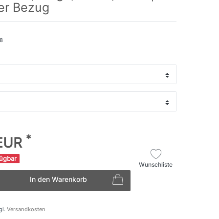
er Bezug
8
*
 EUR
fügbar
Wunschliste
In den Warenkorb
gl.
Versandkosten