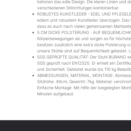
betonen das edle Design. Die klaren Linien und d
verschiedenen Stilrichtungen kombinierbar.
ROBUSTES KUNSTLEDER - EDEL UND PFLEGELEICH
edlem und robustem Kunstleder überzogen. Das Kun
dass es auch nach vielen gemeinsamen Mahlzeite
5 CM DICKE POLSTERUNG - AUF BEQUEMLICHKEI
Körperbewegungen ab und sorgen so für höchsten
besitzen zusätzlich eine extra dicke Polsterung
unsere Stühle sind auf Bequemlichkeit getestet. 
SGS GEPRÜFTE QUALITÄT: Der Stuhl BURANO wur
SGS geprüft nach EN12520. Er erhielt ein Zertifika
und Sicherheit. Getestet wurde bis 110 kg Belastb
ABMESSUNGEN, MATERIAL, MONTAGE: Abmessun
Sitzhöhe: 49cm; Gewicht: 7kg. Material: verchro
Einfache Montage: Mit Hilfe der beigelegten Mont
Minuten aufgebaut.