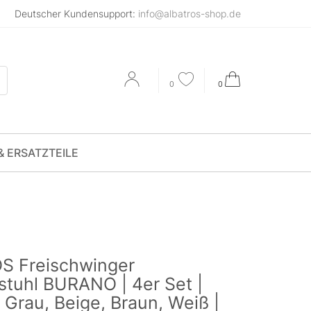
Deutscher Kundensupport:
info@albatros-shop.de
0
0
& ERSATZTEILE
S Freischwinger
stuhl BURANO | 4er Set |
 Grau, Beige, Braun, Weiß |