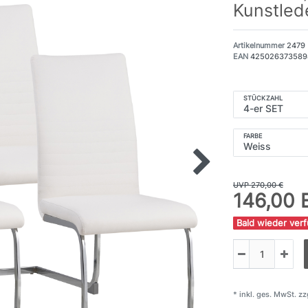
Kunstled
Artikelnummer
2479
EAN
425026373589
STÜCKZAHL
FARBE
UVP 270,00 €
146,00
Bald wieder ver
* inkl. ges. MwSt. zz