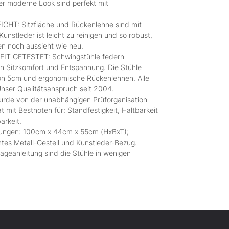
er moderne Look sind perfekt mit
T: Sitzfläche und Rückenlehne sind mit
stleder ist leicht zu reinigen und so robust,
n noch aussieht wie neu.
T GETESTET: Schwingstühle federn
 Sitzkomfort und Entspannung. Die Stühle
 von 5cm und ergonomische Rückenlehnen. Alle
Unser Qualitätsanspruch seit 2004.
de von der unabhängigen Prüforganisation
t mit Bestnoten für: Standfestigkeit, Haltbarkeit
arkeit.
gen: 100cm x 44cm x 55cm (HxBxT);
mtes Metall-Gestell und Kunstleder-Bezug.
ageanleitung sind die Stühle in wenigen