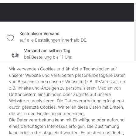
Kostenloser Versand
auf alle Bestellungen innerhalb DE.
Versand am selben Tag
bei Bestellung bis 11 Uhr.
30 Tage Widerrufsrecht
Wir verwenden Cookies und ähnliche Technologien auf
wenn es Dir nicht gefällt.
unserer Website und verarbeiten personenbezogene Daten
von Besucher:innen unserer Webseite (z.B. IP-Adresse), um
100% sichere Zahlung
z.B. Inhalte und Anzeigen zu personalisieren, Medien von
durch SSL-gesicherte Kasse.
Drittanbietern einzubinden oder Zugriffe auf unsere
Website zu analysieren. Die Datenverarbeitung erfolgt erst
durch gesetzte Cookies. Wir teilen diese Daten mit Dritten,
Shop
die wir in den Einstellungen benennen.
Die Datenverarbeitung kann mit Einwilligung oder aufgrund
Kontakt
eines berechtigten Interesses erfolgen. Die Zustimmung
Über Uns
kann erteilt oder abgelehnt werden. Es besteht das Recht,
Zahlungsmöglichkeiten