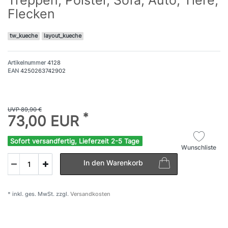
Flecken
tw_kueche
layout_kueche
Artikelnummer
4128
EAN
4250263742902
UVP 89,90 €
*
73,00 EUR
Sofort versandfertig, Lieferzeit 2-5 Tage
Wunschliste
In den Warenkorb
* inkl. ges. MwSt. zzgl.
Versandkosten