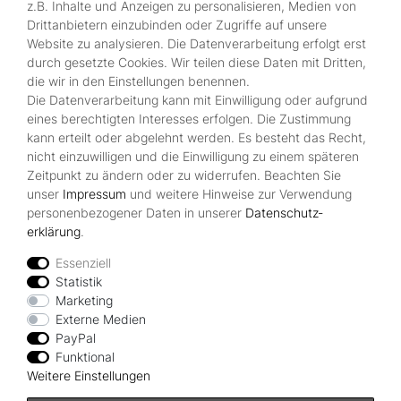
z.B. Inhalte und Anzeigen zu personalisieren, Medien von
durch SSL-gesicherte Kasse.
Drittanbietern einzubinden oder Zugriffe auf unsere
Website zu analysieren. Die Datenverarbeitung erfolgt erst
durch gesetzte Cookies. Wir teilen diese Daten mit Dritten,
Shop
die wir in den Einstellungen benennen.
Die Datenverarbeitung kann mit Einwilligung oder aufgrund
Kontakt
eines berechtigten Interesses erfolgen. Die Zustimmung
Über Uns
kann erteilt oder abgelehnt werden. Es besteht das Recht,
Zahlungsmöglichkeiten
nicht einzuwilligen und die Einwilligung zu einem späteren
Zeitpunkt zu ändern oder zu widerrufen. Beachten Sie
Rechtliches
unser
Impressum
und weitere Hinweise zur Verwendung
Widerrufsrecht
personenbezogener Daten in unserer
Daten­schutz­
Impressum
erklärung
.
Datenschutzerklärung
AGB
Essenziell
Statistik
Vertrag widerrufen
Marketing
Externe Medien
PayPal
Zahlungsarten
Funktional
Weitere Einstellungen