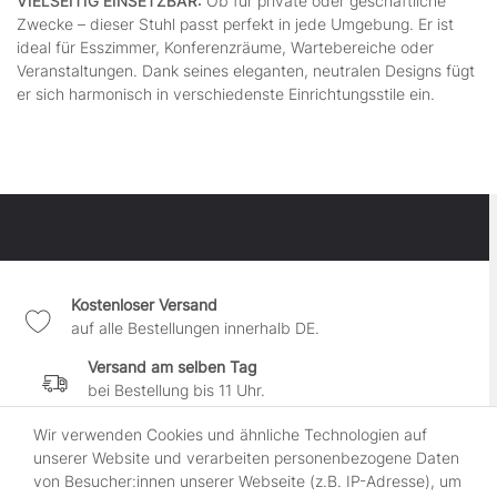
VIELSEITIG EINSETZBAR:
Ob für private oder geschäftliche
Zwecke – dieser Stuhl passt perfekt in jede Umgebung. Er ist
ideal für Esszimmer, Konferenzräume, Wartebereiche oder
Veranstaltungen. Dank seines eleganten, neutralen Designs fügt
er sich harmonisch in verschiedenste Einrichtungsstile ein.
Kostenloser Versand
auf alle Bestellungen innerhalb DE.
Versand am selben Tag
bei Bestellung bis 11 Uhr.
30 Tage Widerrufsrecht
Wir verwenden Cookies und ähnliche Technologien auf
wenn es Dir nicht gefällt.
unserer Website und verarbeiten personenbezogene Daten
von Besucher:innen unserer Webseite (z.B. IP-Adresse), um
100% sichere Zahlung