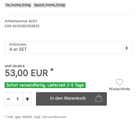
tw_home_living
layout_home_living
Artikelnummer
4293
EAN
4250263743633
STÜCKZAHL
UVP 79,90 €
*
53,00 EUR
Sofort versandfertig, Lieferzeit 2-5 Tage
Wunschliste
In den Warenkorb
* inkl. ges. MwSt. zzgl.
Versandkosten