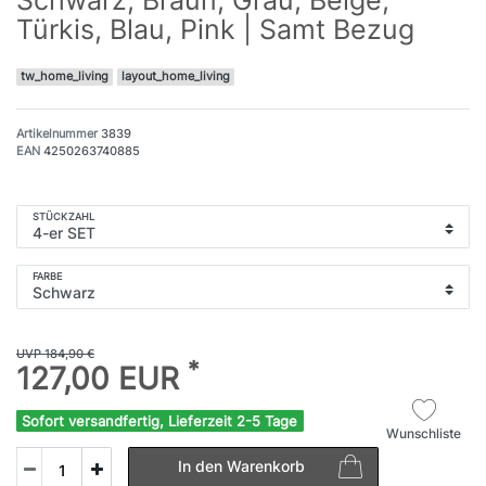
Türkis, Blau, Pink | Samt Bezug
tw_home_living
layout_home_living
Artikelnummer
3839
EAN
4250263740885
STÜCKZAHL
FARBE
UVP 184,90 €
*
127,00 EUR
Sofort versandfertig, Lieferzeit 2-5 Tage
Wunschliste
In den Warenkorb