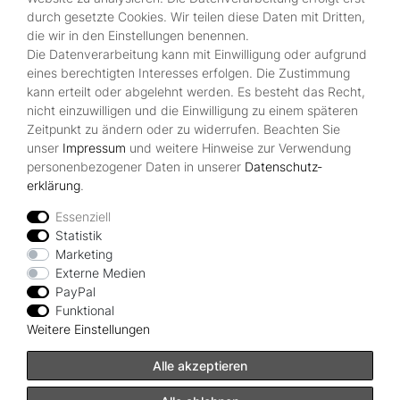
durch gesetzte Cookies. Wir teilen diese Daten mit Dritten,
Shop
die wir in den Einstellungen benennen.
Kontakt
Die Datenverarbeitung kann mit Einwilligung oder aufgrund
Über Uns
eines berechtigten Interesses erfolgen. Die Zustimmung
Zahlungsmöglichkeiten
kann erteilt oder abgelehnt werden. Es besteht das Recht,
nicht einzuwilligen und die Einwilligung zu einem späteren
Zeitpunkt zu ändern oder zu widerrufen. Beachten Sie
Rechtliches
unser
Impressum
und weitere Hinweise zur Verwendung
Widerrufsrecht
personenbezogener Daten in unserer
Daten­schutz­
Impressum
erklärung
.
Datenschutzerklärung
AGB
Essenziell
Statistik
Vertrag widerrufen
Marketing
Externe Medien
PayPal
Zahlungsarten
Funktional
Weitere Einstellungen
Alle akzeptieren