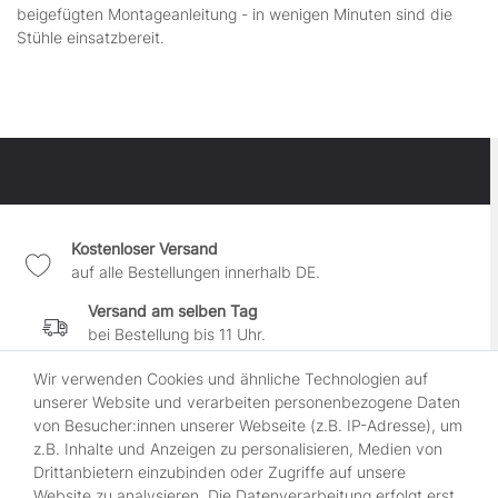
beigefügten Montageanleitung - in wenigen Minuten sind die
Stühle einsatzbereit.
Kostenloser Versand
auf alle Bestellungen innerhalb DE.
Versand am selben Tag
bei Bestellung bis 11 Uhr.
30 Tage Widerrufsrecht
Wir verwenden Cookies und ähnliche Technologien auf
wenn es Dir nicht gefällt.
unserer Website und verarbeiten personenbezogene Daten
von Besucher:innen unserer Webseite (z.B. IP-Adresse), um
100% sichere Zahlung
z.B. Inhalte und Anzeigen zu personalisieren, Medien von
durch SSL-gesicherte Kasse.
Drittanbietern einzubinden oder Zugriffe auf unsere
Website zu analysieren. Die Datenverarbeitung erfolgt erst