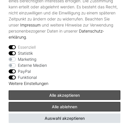
eines berechtigten Interesses erfolgen. Die Zustimmung
kann erteilt oder abgelehnt werden. Es besteht das Recht,
nicht einzuwilligen und die Einwilligung zu einem späteren
Zeitpunkt zu ändern oder zu widerrufen. Beachten Sie
unser
Impressum
und weitere Hinweise zur Verwendung
personenbezogener Daten in unserer
Daten­schutz­
erklärung
.
Essenziell
Statistik
ALBATROS Designer Esszimmerstuhl GARDA
Marketing
| 4er Set | Schwarz, Braun, Anthrazit, Beige |
Externe Medien
Stoff Bezug
PayPal
Funktional
ab 106,00 € *
UVP 154,90 €
Weitere Einstellungen
*
inkl. ges. MwSt.
zzgl.
Versandkosten
Alle akzeptieren
Artikel anzeigen
Alle ablehnen
Auswahl akzeptieren
Top-Artikel