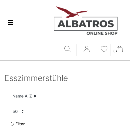
0
Esszimmerstühle
Filter