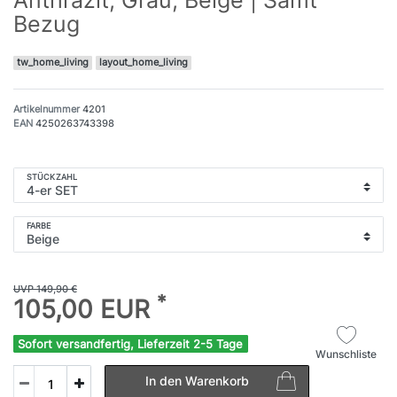
Bezug
tw_home_living
layout_home_living
Artikelnummer
4201
EAN
4250263743398
STÜCKZAHL
FARBE
UVP 149,90 €
*
105,00 EUR
Sofort versandfertig, Lieferzeit 2-5 Tage
Wunschliste
In den Warenkorb