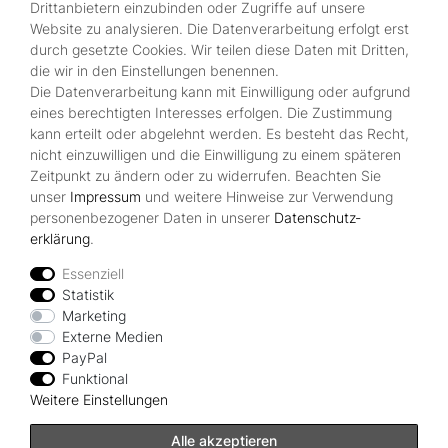
Drittanbietern einzubinden oder Zugriffe auf unsere
Website zu analysieren. Die Datenverarbeitung erfolgt erst
durch gesetzte Cookies. Wir teilen diese Daten mit Dritten,
Shop
die wir in den Einstellungen benennen.
Die Datenverarbeitung kann mit Einwilligung oder aufgrund
Kontakt
eines berechtigten Interesses erfolgen. Die Zustimmung
Über Uns
kann erteilt oder abgelehnt werden. Es besteht das Recht,
Zahlungsmöglichkeiten
nicht einzuwilligen und die Einwilligung zu einem späteren
Zeitpunkt zu ändern oder zu widerrufen. Beachten Sie
Rechtliches
unser
Impressum
und weitere Hinweise zur Verwendung
Widerrufsrecht
personenbezogener Daten in unserer
Daten­schutz­
Impressum
erklärung
.
Datenschutzerklärung
AGB
Essenziell
Statistik
Vertrag widerrufen
Marketing
Externe Medien
PayPal
Zahlungsarten
Funktional
Weitere Einstellungen
Alle akzeptieren