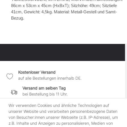
86cm x 53cm x 45cm (HxBxT); Sitzhöhe: 49cm; Sitztiefe
41cm, Gewicht: 4,5kg. Material: Metall-Gestell und Samt-
Bezug.
Kostenloser Versand
auf alle Bestellungen innerhalb DE.
Versand am selben Tag
bei Bestellung bis 11 Uhr.
30 Tage Widerrufsrecht
Wir verwenden Cookies und ähnliche Technologien auf
wenn es Dir nicht gefällt.
unserer Website und verarbeiten personenbezogene Daten
von Besucher:innen unserer Webseite (z.B. IP-Adresse), um
100% sichere Zahlung
z.B. Inhalte und Anzeigen zu personalisieren, Medien von
durch SSL-gesicherte Kasse.